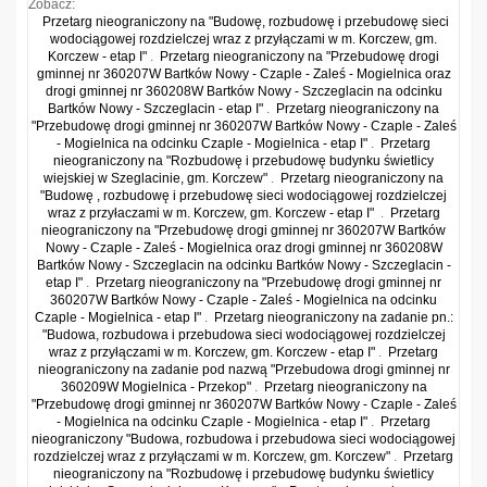
Zobacz:
Przetarg nieograniczony na "Budowę, rozbudowę i przebudowę sieci
wodociągowej rozdzielczej wraz z przyłączami w m. Korczew, gm.
Korczew - etap I"
.
Przetarg nieograniczony na "Przebudowę drogi
gminnej nr 360207W Bartków Nowy - Czaple - Zaleś - Mogielnica oraz
drogi gminnej nr 360208W Bartków Nowy - Szczeglacin na odcinku
Bartków Nowy - Szczeglacin - etap I"
.
Przetarg nieograniczony na
"Przebudowę drogi gminnej nr 360207W Bartków Nowy - Czaple - Zaleś
- Mogielnica na odcinku Czaple - Mogielnica - etap I"
.
Przetarg
nieograniczony na "Rozbudowę i przebudowę budynku świetlicy
wiejskiej w Szeglacinie, gm. Korczew"
.
Przetarg nieograniczony na
"Budowę , rozbudowę i przebudowę sieci wodociągowej rozdzielczej
wraz z przyłaczami w m. Korczew, gm. Korczew - etap I"
.
Przetarg
nieograniczony na "Przebudowę drogi gminnej nr 360207W Bartków
Nowy - Czaple - Zaleś - Mogielnica oraz drogi gminnej nr 360208W
Bartków Nowy - Szczeglacin na odcinku Bartków Nowy - Szczeglacin -
etap I"
.
Przetarg nieograniczony na "Przebudowę drogi gminnej nr
360207W Bartków Nowy - Czaple - Zaleś - Mogielnica na odcinku
Czaple - Mogielnica - etap I"
.
Przetarg nieograniczony na zadanie pn.:
"Budowa, rozbudowa i przebudowa sieci wodociągowej rozdzielczej
wraz z przyłączami w m. Korczew, gm. Korczew - etap I"
.
Przetarg
nieograniczony na zadanie pod nazwą "Przebudowa drogi gminnej nr
360209W Mogielnica - Przekop"
.
Przetarg nieograniczony na
"Przebudowę drogi gminnej nr 360207W Bartków Nowy - Czaple - Zaleś
- Mogielnica na odcinku Czaple - Mogielnica - etap I"
.
Przetarg
nieograniczony "Budowa, rozbudowa i przebudowa sieci wodociągowej
rozdzielczej wraz z przyłączami w m. Korczew, gm. Korczew"
.
Przetarg
nieograniczony na "Rozbudowę i przebudowę budynku świetlicy