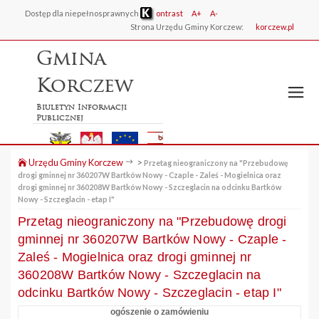
Dostęp dla niepełnosprawnych
ontrast
A+
A-
Strona Urzędu Gminy Korczew:
korczew.pl
Gmina
Korczew
Biuletyn Informacji
Publicznej
Urzędu Gminy Korczew
>
Przetag nieograniczony na "Przebudowę
drogi gminnej nr 360207W Bartków Nowy - Czaple - Zaleś - Mogielnica oraz
drogi gminnej nr 360208W Bartków Nowy - Szczeglacin na odcinku Bartków
Nowy - Szczeglacin - etap I"
Przetag nieograniczony na "Przebudowę drogi
gminnej nr 360207W Bartków Nowy - Czaple -
Zaleś - Mogielnica oraz drogi gminnej nr
360208W Bartków Nowy - Szczeglacin na
odcinku Bartków Nowy - Szczeglacin - etap I"
ogószenie o zamówieniu