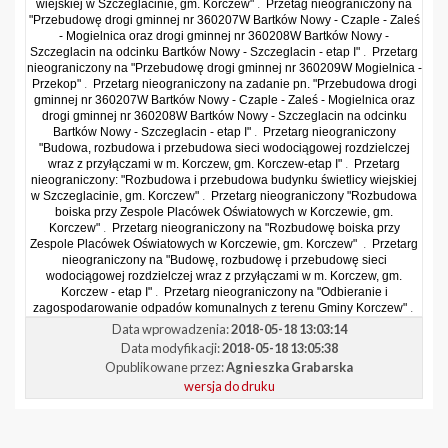
wiejskiej w Szczeglacinie, gm. Korczew"
.
Przetag nieograniczony na
"Przebudowę drogi gminnej nr 360207W Bartków Nowy - Czaple - Zaleś
- Mogielnica oraz drogi gminnej nr 360208W Bartków Nowy -
Szczeglacin na odcinku Bartków Nowy - Szczeglacin - etap I"
.
Przetarg
nieograniczony na "Przebudowę drogi gminnej nr 360209W Mogielnica -
Przekop"
.
Przetarg nieograniczony na zadanie pn. "Przebudowa drogi
gminnej nr 360207W Bartków Nowy - Czaple - Zaleś - Mogielnica oraz
drogi gminnej nr 360208W Bartków Nowy - Szczeglacin na odcinku
Bartków Nowy - Szczeglacin - etap I"
.
Przetarg nieograniczony
"Budowa, rozbudowa i przebudowa sieci wodociągowej rozdzielczej
wraz z przyłączami w m. Korczew, gm. Korczew-etap I"
.
Przetarg
nieograniczony: "Rozbudowa i przebudowa budynku świetlicy wiejskiej
w Szczeglacinie, gm. Korczew"
.
Przetarg nieograniczony "Rozbudowa
boiska przy Zespole Placówek Oświatowych w Korczewie, gm.
Korczew"
.
Przetarg nieograniczony na "Rozbudowę boiska przy
Zespole Placówek Oświatowych w Korczewie, gm. Korczew"
.
Przetarg
nieograniczony na "Budowę, rozbudowę i przebudowę sieci
wodociągowej rozdzielczej wraz z przyłączami w m. Korczew, gm.
Korczew - etap I"
.
Przetarg nieograniczony na "Odbieranie i
zagospodarowanie odpadów komunalnych z terenu Gminy Korczew"
.
Data wprowadzenia:
2018-05-18 13:03:14
Data modyfikacji:
2018-05-18 13:05:38
Opublikowane przez:
Agnieszka Grabarska
wersja do druku