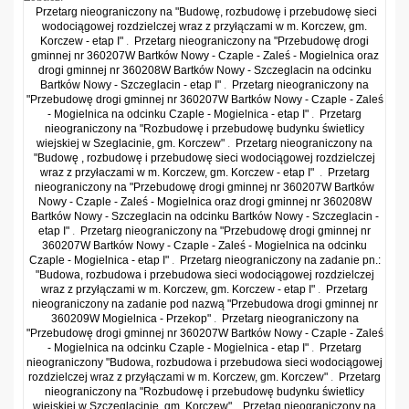
Przetarg nieograniczony na "Budowę, rozbudowę i przebudowę sieci
wodociągowej rozdzielczej wraz z przyłączami w m. Korczew, gm.
Korczew - etap I"
.
Przetarg nieograniczony na "Przebudowę drogi
gminnej nr 360207W Bartków Nowy - Czaple - Zaleś - Mogielnica oraz
drogi gminnej nr 360208W Bartków Nowy - Szczeglacin na odcinku
Bartków Nowy - Szczeglacin - etap I"
.
Przetarg nieograniczony na
"Przebudowę drogi gminnej nr 360207W Bartków Nowy - Czaple - Zaleś
- Mogielnica na odcinku Czaple - Mogielnica - etap I"
.
Przetarg
nieograniczony na "Rozbudowę i przebudowę budynku świetlicy
wiejskiej w Szeglacinie, gm. Korczew"
.
Przetarg nieograniczony na
"Budowę , rozbudowę i przebudowę sieci wodociągowej rozdzielczej
wraz z przyłaczami w m. Korczew, gm. Korczew - etap I"
.
Przetarg
nieograniczony na "Przebudowę drogi gminnej nr 360207W Bartków
Nowy - Czaple - Zaleś - Mogielnica oraz drogi gminnej nr 360208W
Bartków Nowy - Szczeglacin na odcinku Bartków Nowy - Szczeglacin -
etap I"
.
Przetarg nieograniczony na "Przebudowę drogi gminnej nr
360207W Bartków Nowy - Czaple - Zaleś - Mogielnica na odcinku
Czaple - Mogielnica - etap I"
.
Przetarg nieograniczony na zadanie pn.:
"Budowa, rozbudowa i przebudowa sieci wodociągowej rozdzielczej
wraz z przyłączami w m. Korczew, gm. Korczew - etap I"
.
Przetarg
nieograniczony na zadanie pod nazwą "Przebudowa drogi gminnej nr
360209W Mogielnica - Przekop"
.
Przetarg nieograniczony na
"Przebudowę drogi gminnej nr 360207W Bartków Nowy - Czaple - Zaleś
- Mogielnica na odcinku Czaple - Mogielnica - etap I"
.
Przetarg
nieograniczony "Budowa, rozbudowa i przebudowa sieci wodociągowej
rozdzielczej wraz z przyłączami w m. Korczew, gm. Korczew"
.
Przetarg
nieograniczony na "Rozbudowę i przebudowę budynku świetlicy
wiejskiej w Szczeglacinie, gm. Korczew"
.
Przetag nieograniczony na