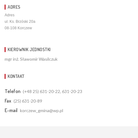
ADRES
Adres
ul. Ks. Brzóski 20a
08-108 Korczew
KIEROWNIK JEDNOSTKI
mgr inż. Sławomir Wasilczuk
KONTAKT
Telefon
(+48 25) 631-20-22, 631-20-23
Fax
(25) 631-20-89
E-mail
korczew_gmina@wp.pl
Uwagi do wykonawcy:
sekretariat@szulc-efekt.pl
www.gmina.pl