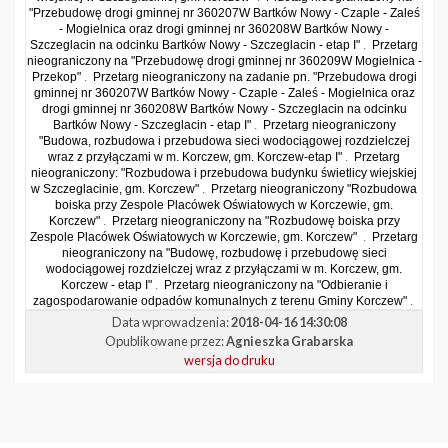
"Przebudowę drogi gminnej nr 360207W Bartków Nowy - Czaple - Zaleś
- Mogielnica oraz drogi gminnej nr 360208W Bartków Nowy -
Szczeglacin na odcinku Bartków Nowy - Szczeglacin - etap I"
.
Przetarg
nieograniczony na "Przebudowę drogi gminnej nr 360209W Mogielnica -
Przekop"
.
Przetarg nieograniczony na zadanie pn. "Przebudowa drogi
gminnej nr 360207W Bartków Nowy - Czaple - Zaleś - Mogielnica oraz
drogi gminnej nr 360208W Bartków Nowy - Szczeglacin na odcinku
Bartków Nowy - Szczeglacin - etap I"
.
Przetarg nieograniczony
"Budowa, rozbudowa i przebudowa sieci wodociągowej rozdzielczej
wraz z przyłączami w m. Korczew, gm. Korczew-etap I"
.
Przetarg
nieograniczony: "Rozbudowa i przebudowa budynku świetlicy wiejskiej
w Szczeglacinie, gm. Korczew"
.
Przetarg nieograniczony "Rozbudowa
boiska przy Zespole Placówek Oświatowych w Korczewie, gm.
Korczew"
.
Przetarg nieograniczony na "Rozbudowę boiska przy
Zespole Placówek Oświatowych w Korczewie, gm. Korczew"
.
Przetarg
nieograniczony na "Budowę, rozbudowę i przebudowę sieci
wodociągowej rozdzielczej wraz z przyłączami w m. Korczew, gm.
Korczew - etap I"
.
Przetarg nieograniczony na "Odbieranie i
zagospodarowanie odpadów komunalnych z terenu Gminy Korczew"
.
Data wprowadzenia:
2018-04-16 14:30:08
Opublikowane przez:
Agnieszka Grabarska
wersja do druku