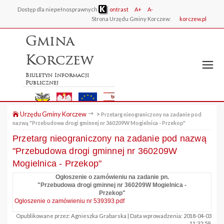
Dostęp dla niepełnosprawnych
ontrast
A+
A-
Strona Urzędu Gminy Korczew:
korczew.pl
Gmina
Korczew
Biuletyn Informacji
Publicznej
Urzędu Gminy Korczew
>
Przetarg nieograniczony na zadanie pod
nazwą "Przebudowa drogi gminnej nr 360209W Mogielnica - Przekop"
Przetarg nieograniczony na zadanie pod nazwą
"Przebudowa drogi gminnej nr 360209W
Mogielnica - Przekop"
Ogłoszenie o zamówieniu na zadanie pn.
"Przebudowa drogi gminnej nr 360209W Mogielnica -
Przekop"
Ogłoszenie o zamówieniu nr 539393.pdf
Opublikowane przez: Agnieszka Grabarska | Data wprowadzenia: 2018-04-03
11:32:59.