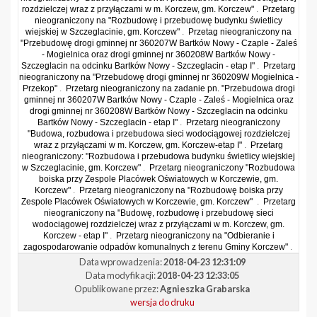
rozdzielczej wraz z przyłączami w m. Korczew, gm. Korczew"
.
Przetarg
nieograniczony na "Rozbudowę i przebudowę budynku świetlicy
wiejskiej w Szczeglacinie, gm. Korczew"
.
Przetag nieograniczony na
"Przebudowę drogi gminnej nr 360207W Bartków Nowy - Czaple - Zaleś
- Mogielnica oraz drogi gminnej nr 360208W Bartków Nowy -
Szczeglacin na odcinku Bartków Nowy - Szczeglacin - etap I"
.
Przetarg
nieograniczony na "Przebudowę drogi gminnej nr 360209W Mogielnica -
Przekop"
.
Przetarg nieograniczony na zadanie pn. "Przebudowa drogi
gminnej nr 360207W Bartków Nowy - Czaple - Zaleś - Mogielnica oraz
drogi gminnej nr 360208W Bartków Nowy - Szczeglacin na odcinku
Bartków Nowy - Szczeglacin - etap I"
.
Przetarg nieograniczony
"Budowa, rozbudowa i przebudowa sieci wodociągowej rozdzielczej
wraz z przyłączami w m. Korczew, gm. Korczew-etap I"
.
Przetarg
nieograniczony: "Rozbudowa i przebudowa budynku świetlicy wiejskiej
w Szczeglacinie, gm. Korczew"
.
Przetarg nieograniczony "Rozbudowa
boiska przy Zespole Placówek Oświatowych w Korczewie, gm.
Korczew"
.
Przetarg nieograniczony na "Rozbudowę boiska przy
Zespole Placówek Oświatowych w Korczewie, gm. Korczew"
.
Przetarg
nieograniczony na "Budowę, rozbudowę i przebudowę sieci
wodociągowej rozdzielczej wraz z przyłączami w m. Korczew, gm.
Korczew - etap I"
.
Przetarg nieograniczony na "Odbieranie i
zagospodarowanie odpadów komunalnych z terenu Gminy Korczew"
.
Data wprowadzenia:
2018-04-23 12:31:09
Data modyfikacji:
2018-04-23 12:33:05
Opublikowane przez:
Agnieszka Grabarska
wersja do druku