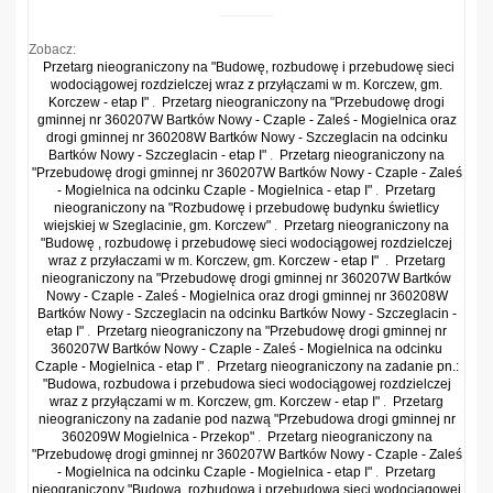
Zobacz:
Przetarg nieograniczony na "Budowę, rozbudowę i przebudowę sieci
wodociągowej rozdzielczej wraz z przyłączami w m. Korczew, gm.
Korczew - etap I"
.
Przetarg nieograniczony na "Przebudowę drogi
gminnej nr 360207W Bartków Nowy - Czaple - Zaleś - Mogielnica oraz
drogi gminnej nr 360208W Bartków Nowy - Szczeglacin na odcinku
Bartków Nowy - Szczeglacin - etap I"
.
Przetarg nieograniczony na
"Przebudowę drogi gminnej nr 360207W Bartków Nowy - Czaple - Zaleś
- Mogielnica na odcinku Czaple - Mogielnica - etap I"
.
Przetarg
nieograniczony na "Rozbudowę i przebudowę budynku świetlicy
wiejskiej w Szeglacinie, gm. Korczew"
.
Przetarg nieograniczony na
"Budowę , rozbudowę i przebudowę sieci wodociągowej rozdzielczej
wraz z przyłaczami w m. Korczew, gm. Korczew - etap I"
.
Przetarg
nieograniczony na "Przebudowę drogi gminnej nr 360207W Bartków
Nowy - Czaple - Zaleś - Mogielnica oraz drogi gminnej nr 360208W
Bartków Nowy - Szczeglacin na odcinku Bartków Nowy - Szczeglacin -
etap I"
.
Przetarg nieograniczony na "Przebudowę drogi gminnej nr
360207W Bartków Nowy - Czaple - Zaleś - Mogielnica na odcinku
Czaple - Mogielnica - etap I"
.
Przetarg nieograniczony na zadanie pn.:
"Budowa, rozbudowa i przebudowa sieci wodociągowej rozdzielczej
wraz z przyłączami w m. Korczew, gm. Korczew - etap I"
.
Przetarg
nieograniczony na zadanie pod nazwą "Przebudowa drogi gminnej nr
360209W Mogielnica - Przekop"
.
Przetarg nieograniczony na
"Przebudowę drogi gminnej nr 360207W Bartków Nowy - Czaple - Zaleś
- Mogielnica na odcinku Czaple - Mogielnica - etap I"
.
Przetarg
nieograniczony "Budowa, rozbudowa i przebudowa sieci wodociągowej